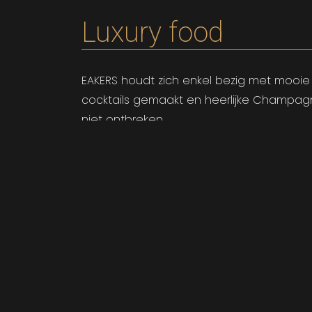
Luxury food
EAKERS houdt zich enkel bezig met mooie
cocktails gemaakt en heerlijke Champagne
niet ontbreken.
EAKERS heeft drie onderdelen op het gebie
charcuterie. Dit is enkel te bestellen in
Oesters
De oester is een prachtig natuurlijk pro
EAKERS selecteert zelf welke oesters geb
Yerseke, het Nederlandse centrum voor o