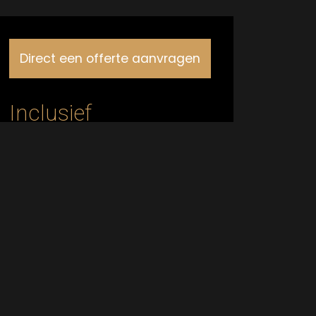
Direct een offerte aanvragen
Inclusief
Personeel
Transportkosten
Optioneel
Serveerders
Gepersonaliseerd met logo
Ook interessant