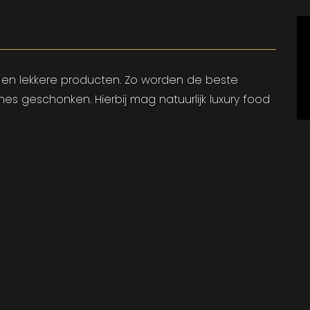
 en lekkere producten. Zo worden de beste
s geschonken. Hierbij mag natuurlijk luxury food
d van luxury food. Dit zijn oesters, kaviaar en
 combinatie met cocktails en/of Champagne.
duct dat uit ondiepe en warme wateren komt.
ruikt worden. De oesters worden komen uit
esters.