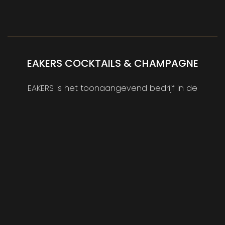
EAKERS COCKTAILS & CHAMPAGNE
EAKERS is het toonaangevend bedrijf in de
cocktail en Champagne wereld. Met een team
van professionals, wordt iedere dag gewerkt
om evenementen tot een groot succes te
brengen.